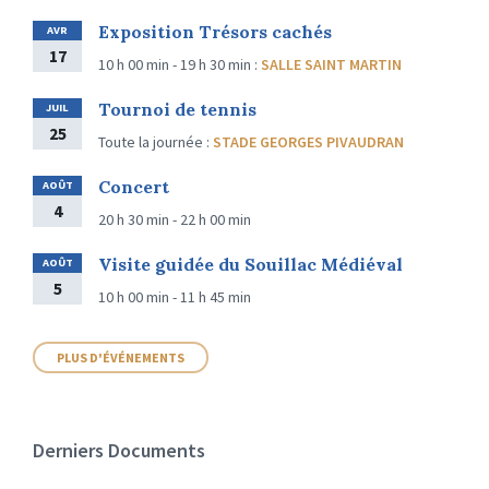
Exposition Trésors cachés
AVR
17
10 h 00 min - 19 h 30 min
:
SALLE SAINT MARTIN
Tournoi de tennis
JUIL
25
Toute la journée
:
STADE GEORGES PIVAUDRAN
Concert
AOÛT
4
20 h 30 min - 22 h 00 min
Visite guidée du Souillac Médiéval
AOÛT
5
10 h 00 min - 11 h 45 min
PLUS D'ÉVÉNEMENTS
Derniers Documents