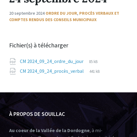
20 septembre 2024
ORDRE DU JOUR
,
PROCÈS VERBAUX ET
COMPTES RENDUS DES CONSEILS MUNICIPAUX
Fichier(s) à télécharger
CM 2024_09_24_ordre_du_jour
85 kB
CM 2024_09_24_procès_verbal
441 kB
À PROPOS DE SOUILLAC
Au coeur de la Vallée de la Dordogne
, à mi-