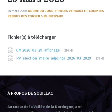
25 mars 2026
ORDRE DU JOUR
,
PROCÈS VERBAUX ET COMPTES
RENDUS DES CONSEILS MUNICIPAUX
Fichier(s) à télécharger
CM 2026_03_29_affichage
216 kB
PV_élection_maire_adjoints_2026_03_2029
339 kB
À PROPOS DE SOUILLAC
Au coeur de la Vallée de la Dordogne
, à mi-