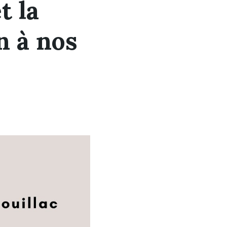
t la
n à nos