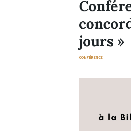
Confére
concord
jours »
CONFÉRENCE