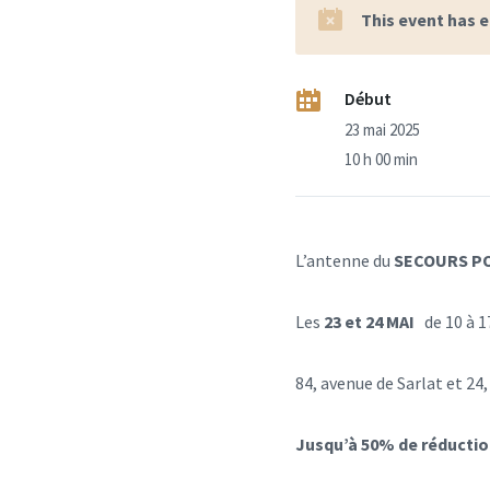
This event has 
Début
23 mai 2025
10 h 00 min
L’antenne du
SECOURS P
Les
23 et 24 MAI
de 10 à 17
84, avenue de Sarlat et 24
Jusqu’à 50% de réductio