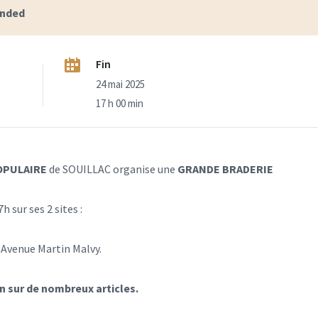
ended
Fin
24 mai 2025
17 h 00 min
OPULAIRE
de SOUILLAC organise une
GRANDE BRADERIE
h sur ses 2 sites :
, Avenue Martin Malvy.
n sur de nombreux articles.