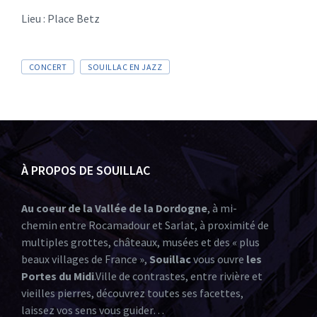
Lieu : Place Betz
CONCERT
SOUILLAC EN JAZZ
À PROPOS DE SOUILLAC
Au coeur de la Vallée de la Dordogne
, à mi-
chemin entre Rocamadour et Sarlat, à proximité de
multiples grottes, châteaux, musées et des « plus
beaux villages de France »,
Souillac
vous ouvre
les
Portes du Midi
.Ville de contrastes, entre rivière et
vieilles pierres, découvrez toutes ses facettes,
laissez vos sens vous guider…