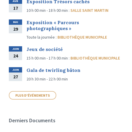
Exposition Trésors cachés
AVR
17
10 h 00 min - 18 h 00 min
:
SALLE SAINT MARTIN
Exposition « Parcours
MAI
photographiques »
29
Toute la journée
:
BIBLIOTHÈQUE MUNICIPALE
Jeux de société
JUIN
24
15 h 00 min - 17 h 00 min
:
BIBLIOTHÈQUE MUNICIPALE
Gala de twirling bâton
JUIN
27
20 h 30 min - 22 h 00 min
PLUS D'ÉVÉNEMENTS
Derniers Documents