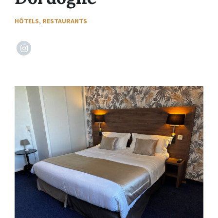
HÔTELS
,
RESTAURANTS
https://www.instagram.com/hotel_le_patio/?
fbclid=IwY2xjawLtyAdleHRuA2FlbQIxMABicmlkETBERkd
hNROBSg_aem_IWaUKigt_2dc5k6y6vbgHQ