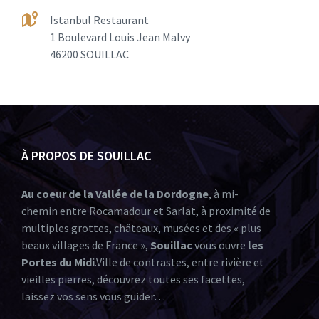
Istanbul Restaurant
1 Boulevard Louis Jean Malvy
46200 SOUILLAC
À PROPOS DE SOUILLAC
Au coeur de la Vallée de la Dordogne
, à mi-
chemin entre Rocamadour et Sarlat, à proximité de
multiples grottes, châteaux, musées et des « plus
beaux villages de France »,
Souillac
vous ouvre
les
Portes du Midi
.Ville de contrastes, entre rivière et
vieilles pierres, découvrez toutes ses facettes,
laissez vos sens vous guider…