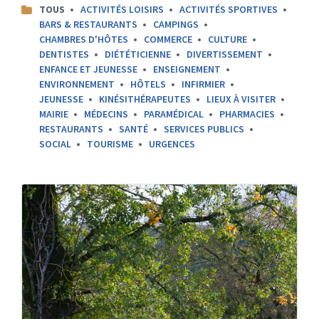
CATEGORIES:
TOUS
ACTIVITÉS LOISIRS
ACTIVITÉS SPORTIVES
BARS & RESTAURANTS
CAMPINGS
CHAMBRES D'HÔTES
COMMERCE
CULTURE
DENTISTES
DIÉTÉTICIENNE
DIVERTISSEMENT
ENFANCE ET JEUNESSE
ENSEIGNEMENT
ENVIRONNEMENT
HÔTELS
INFIRMIER
JEUNESSE
KINÉSITHÉRAPEUTES
LIEUX À VISITER
MAIRIE
MÉDECINS
PARAMÉDICAL
PHARMACIES
RESTAURANTS
SANTÉ
SERVICES PUBLICS
SOCIAL
TOURISME
URGENCES