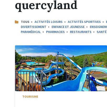
quercyland
CATEGORIES:
TOUS
ACTIVITÉS LOISIRS
ACTIVITÉS SPORTIVES
DIVERTISSEMENT
ENFANCE ET JEUNESSE
ENSEIGNEM
PARAMÉDICAL
PHARMACIES
RESTAURANTS
SANTÉ
TOURISME