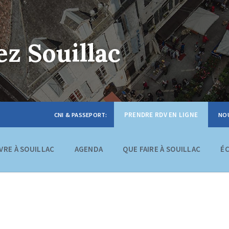
z Souillac
PRENDRE RDV EN LIGNE
IVRE À SOUILLAC
AGENDA
QUE FAIRE À SOUILLAC
É