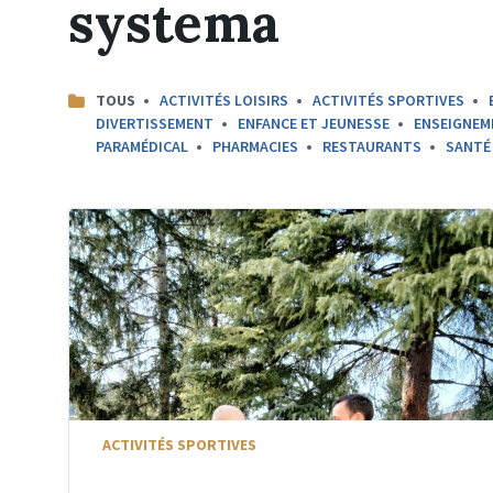
systema
CATEGORIES:
TOUS
ACTIVITÉS LOISIRS
ACTIVITÉS SPORTIVES
DIVERTISSEMENT
ENFANCE ET JEUNESSE
ENSEIGNEM
PARAMÉDICAL
PHARMACIES
RESTAURANTS
SANTÉ
ACTIVITÉS SPORTIVES