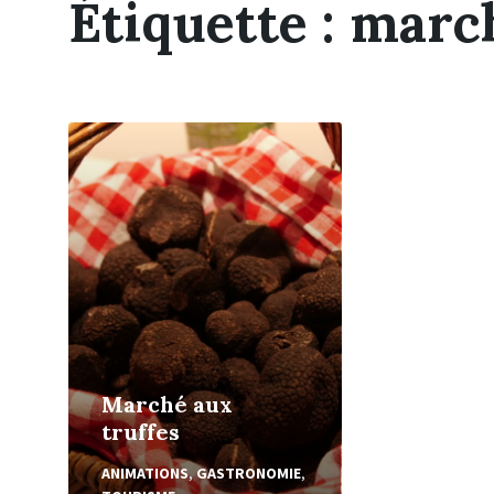
Étiquette :
march
En
Lire
Plus
Marché aux
truffes
ANIMATIONS
,
GASTRONOMIE
,