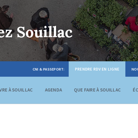
z Souillac
PRENDRE RDV EN LIGNE
IVRE À SOUILLAC
AGENDA
QUE FAIRE À SOUILLAC
É