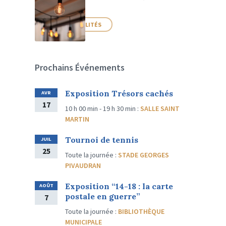
PLUS D'ACTUALITÉS
Prochains Événements
Exposition Trésors cachés
AVR
17
10 h 00 min - 19 h 30 min
:
SALLE SAINT
MARTIN
Tournoi de tennis
JUIL
25
Toute la journée
:
STADE GEORGES
PIVAUDRAN
Exposition “14-18 : la carte
AOÛT
postale en guerre”
7
Toute la journée
:
BIBLIOTHÈQUE
MUNICIPALE