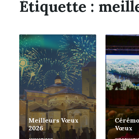
Étiquette :
meill
En
En
Lire
Lire
Plus
Plus
Meilleurs Vœux
Cérémo
2026
Vœux