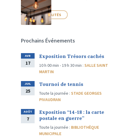
PLUS D'ACTUALITÉS
Prochains Événements
Exposition Trésors cachés
AVR
17
10 h 00 min - 19 h 30 min
:
SALLE SAINT
MARTIN
Tournoi de tennis
JUIL
25
Toute la journée
:
STADE GEORGES
PIVAUDRAN
Exposition “14-18 : la carte
AOÛT
postale en guerre”
7
Toute la journée
:
BIBLIOTHÈQUE
MUNICIPALE