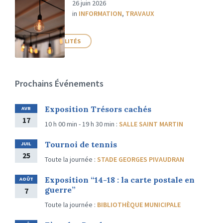
26 juin 2026
in
INFORMATION
,
TRAVAUX
PLUS D'ACTUALITÉS
Prochains Événements
Exposition Trésors cachés
AVR
17
10 h 00 min - 19 h 30 min
:
SALLE SAINT MARTIN
Tournoi de tennis
JUIL
25
Toute la journée
:
STADE GEORGES PIVAUDRAN
Exposition “14-18 : la carte postale en
AOÛT
guerre”
7
Toute la journée
:
BIBLIOTHÈQUE MUNICIPALE