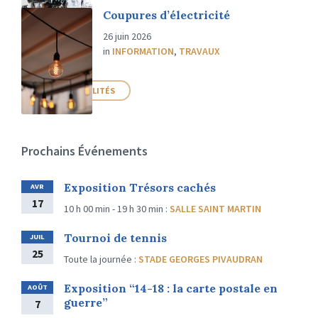
Coupures d’électricité
26 juin 2026
in
INFORMATION
,
TRAVAUX
PLUS D'ACTUALITÉS
Prochains Événements
Exposition Trésors cachés
AVR
17
10 h 00 min - 19 h 30 min
:
SALLE SAINT MARTIN
Tournoi de tennis
JUIL
25
Toute la journée
:
STADE GEORGES PIVAUDRAN
Exposition “14-18 : la carte postale en
AOÛT
guerre”
7