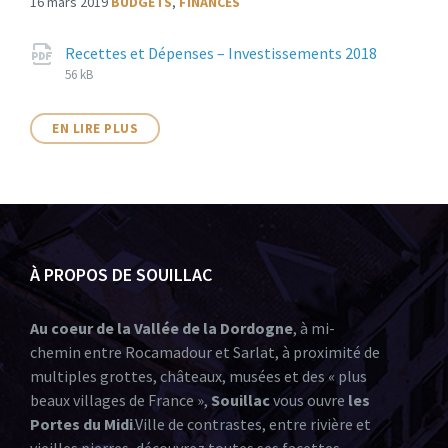
16 mars 2019
BUDGETS
,
FINANCES
Recettes et Dépenses – Investissements 2018
56 kB
EN LIRE PLUS
À PROPOS DE SOUILLAC
Au coeur de la Vallée de la Dordogne
, à mi-
chemin entre Rocamadour et Sarlat, à proximité de
multiples grottes, châteaux, musées et des « plus
beaux villages de France »,
Souillac
vous ouvre
les
Portes du Midi
.Ville de contrastes, entre rivière et