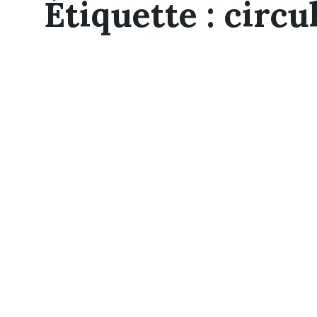
Étiquette :
circu