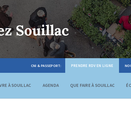
z Souillac
PRENDRE RDV EN LIGNE
IVRE À SOUILLAC
AGENDA
QUE FAIRE À SOUILLAC
É