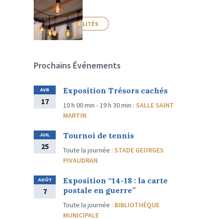
PLUS D'ACTUALITÉS
Prochains Événements
Exposition Trésors cachés
AVR
17
10 h 00 min - 19 h 30 min
:
SALLE SAINT
MARTIN
Tournoi de tennis
JUIL
25
Toute la journée
:
STADE GEORGES
PIVAUDRAN
Exposition “14-18 : la carte
AOÛT
postale en guerre”
7
Toute la journée
:
BIBLIOTHÈQUE
MUNICIPALE