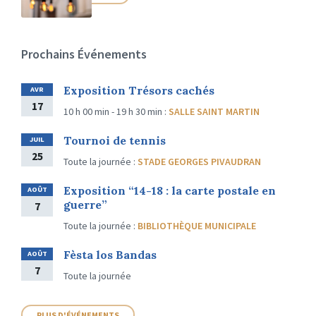
Prochains Événements
Exposition Trésors cachés
AVR
17
10 h 00 min - 19 h 30 min
:
SALLE SAINT MARTIN
Tournoi de tennis
JUIL
25
Toute la journée
:
STADE GEORGES PIVAUDRAN
Exposition “14-18 : la carte postale en
AOÛT
guerre”
7
Toute la journée
:
BIBLIOTHÈQUE MUNICIPALE
Fèsta los Bandas
AOÛT
7
Toute la journée
PLUS D'ÉVÉNEMENTS