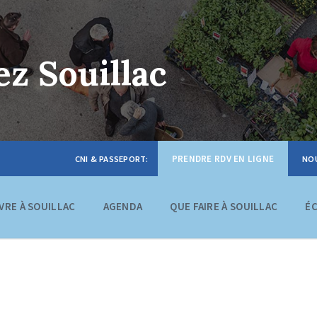
z Souillac
PRENDRE RDV EN LIGNE
IVRE À SOUILLAC
AGENDA
QUE FAIRE À SOUILLAC
É