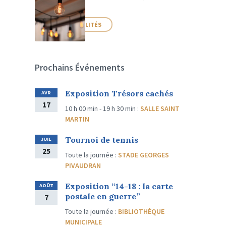
PLUS D'ACTUALITÉS
Prochains Événements
Exposition Trésors cachés
AVR
17
10 h 00 min - 19 h 30 min
:
SALLE SAINT
MARTIN
Tournoi de tennis
JUIL
25
Toute la journée
:
STADE GEORGES
PIVAUDRAN
Exposition “14-18 : la carte
AOÛT
postale en guerre”
7
Toute la journée
:
BIBLIOTHÈQUE
MUNICIPALE