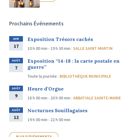
Prochains Événements
Exposition Trésors cachés
AVR
17
10 h 00 min - 19 h 30 min
:
SALLE SAINT MARTIN
Exposition “14-18 : la carte postale en
AOÛT
guerre”
7
Toute la journée
:
BIBLIOTHÈQUE MUNICIPALE
Heure d’Orgue
AOÛT
9
18 h 00 min - 20 h 00 min
:
ABBATIALE SAINTE-MARIE
Nocturnes Souillagaises
AOÛT
12
19 h 00 min - 22 h 00 min
PLUS D'ÉVÉNEMENTS