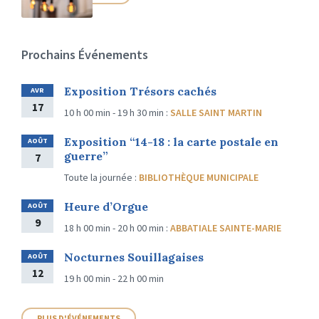
Prochains Événements
Exposition Trésors cachés
AVR
17
10 h 00 min - 19 h 30 min
:
SALLE SAINT MARTIN
Exposition “14-18 : la carte postale en
AOÛT
guerre”
7
Toute la journée
:
BIBLIOTHÈQUE MUNICIPALE
Heure d’Orgue
AOÛT
9
18 h 00 min - 20 h 00 min
:
ABBATIALE SAINTE-MARIE
Nocturnes Souillagaises
AOÛT
12
19 h 00 min - 22 h 00 min
PLUS D'ÉVÉNEMENTS