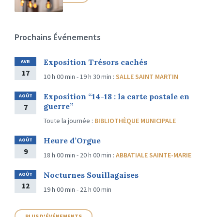
Prochains Événements
Exposition Trésors cachés
AVR
17
10 h 00 min - 19 h 30 min
:
SALLE SAINT MARTIN
Exposition “14-18 : la carte postale en
AOÛT
guerre”
7
Toute la journée
:
BIBLIOTHÈQUE MUNICIPALE
Heure d’Orgue
AOÛT
9
18 h 00 min - 20 h 00 min
:
ABBATIALE SAINTE-MARIE
Nocturnes Souillagaises
AOÛT
12
19 h 00 min - 22 h 00 min
PLUS D'ÉVÉNEMENTS