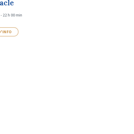
acle
 - 22 h 00 min
D'INFO