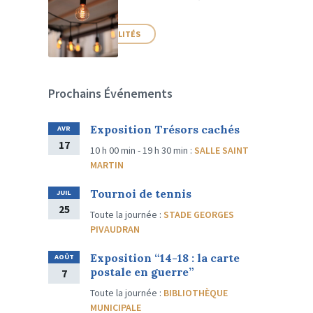
PLUS D'ACTUALITÉS
Prochains Événements
Exposition Trésors cachés
AVR
17
10 h 00 min - 19 h 30 min
:
SALLE SAINT
MARTIN
Tournoi de tennis
JUIL
25
Toute la journée
:
STADE GEORGES
PIVAUDRAN
Exposition “14-18 : la carte
AOÛT
postale en guerre”
7
Toute la journée
:
BIBLIOTHÈQUE
MUNICIPALE