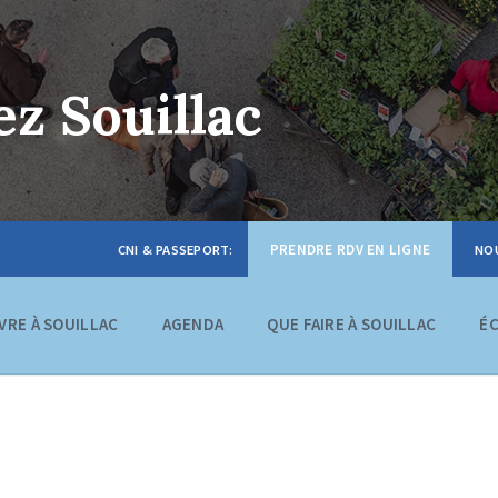
z Souillac
PRENDRE RDV EN LIGNE
IVRE À SOUILLAC
AGENDA
QUE FAIRE À SOUILLAC
É