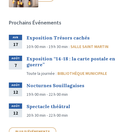
Prochains Événements
Exposition Trésors cachés
AVR
17
10 h 00 min - 19 h 30 min
:
SALLE SAINT MARTIN
Exposition “14-18 : la carte postale en
AOÛT
guerre”
7
Toute la journée
:
BIBLIOTHÈQUE MUNICIPALE
Nocturnes Souillagaises
AOÛT
12
19 h 00 min - 22 h 00 min
Spectacle théâtral
AOÛT
12
20 h 30 min - 22 h 00 min
PLUS D'ÉVÉNEMENTS