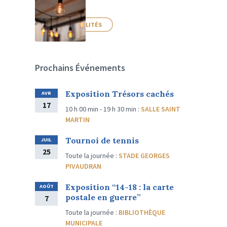
PLUS D'ACTUALITÉS
Prochains Événements
Exposition Trésors cachés
AVR
17
10 h 00 min - 19 h 30 min
:
SALLE SAINT
MARTIN
Tournoi de tennis
JUIL
25
Toute la journée
:
STADE GEORGES
PIVAUDRAN
Exposition “14-18 : la carte
AOÛT
postale en guerre”
7
Toute la journée
:
BIBLIOTHÈQUE
MUNICIPALE