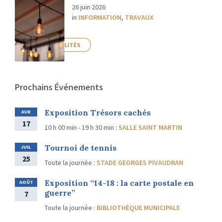
26 juin 2026
in
INFORMATION
,
TRAVAUX
PLUS D'ACTUALITÉS
Prochains Événements
Exposition Trésors cachés
AVR
17
10 h 00 min - 19 h 30 min
:
SALLE SAINT MARTIN
Tournoi de tennis
JUIL
25
Toute la journée
:
STADE GEORGES PIVAUDRAN
Exposition “14-18 : la carte postale en
AOÛT
guerre”
7
Toute la journée
:
BIBLIOTHÈQUE MUNICIPALE