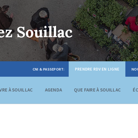
z Souillac
PRENDRE RDV EN LIGNE
IVRE À SOUILLAC
AGENDA
QUE FAIRE À SOUILLAC
É