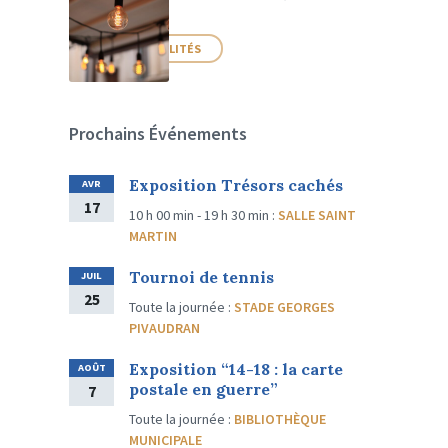
PLUS D'ACTUALITÉS
Prochains Événements
Exposition Trésors cachés
AVR
17
10 h 00 min - 19 h 30 min
:
SALLE SAINT
MARTIN
Tournoi de tennis
JUIL
25
Toute la journée
:
STADE GEORGES
PIVAUDRAN
Exposition “14-18 : la carte
AOÛT
postale en guerre”
7
Toute la journée
:
BIBLIOTHÈQUE
MUNICIPALE