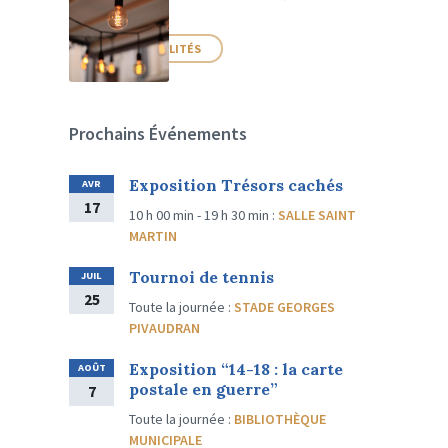
PLUS D'ACTUALITÉS
Prochains Événements
Exposition Trésors cachés
AVR
17
10 h 00 min - 19 h 30 min
:
SALLE SAINT
MARTIN
Tournoi de tennis
JUIL
25
Toute la journée
:
STADE GEORGES
PIVAUDRAN
Exposition “14-18 : la carte
AOÛT
postale en guerre”
7
Toute la journée
:
BIBLIOTHÈQUE
MUNICIPALE