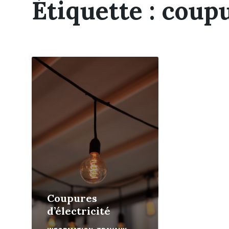
Étiquette :
coupu
En
Lire
Plus
Coupures
d’électricité