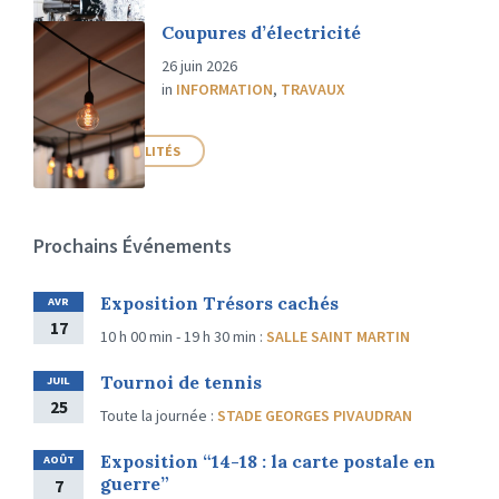
Coupures d’électricité
26 juin 2026
in
INFORMATION
,
TRAVAUX
PLUS D'ACTUALITÉS
Prochains Événements
Exposition Trésors cachés
AVR
17
10 h 00 min - 19 h 30 min
:
SALLE SAINT MARTIN
Tournoi de tennis
JUIL
25
Toute la journée
:
STADE GEORGES PIVAUDRAN
Exposition “14-18 : la carte postale en
AOÛT
guerre”
7