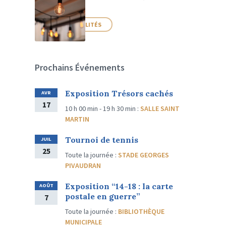
PLUS D'ACTUALITÉS
Prochains Événements
Exposition Trésors cachés
AVR
17
10 h 00 min - 19 h 30 min
:
SALLE SAINT
MARTIN
Tournoi de tennis
JUIL
25
Toute la journée
:
STADE GEORGES
PIVAUDRAN
Exposition “14-18 : la carte
AOÛT
postale en guerre”
7
Toute la journée
:
BIBLIOTHÈQUE
MUNICIPALE